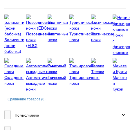
Повседневные
Охотничьи
Туристическеи
Тактические
Ножи
Балисонги
ножи
ножи
ножи
ножи
с
(ножи
(EDC)
фиксиро
бабочка)
клинком
Тесаки
Складные
Автоматические
Тычковый
Тренировочные
Мачете
ножи
выкидные
ножи
ножи
и
ножи
Кукри
Сравнение товаров (0)