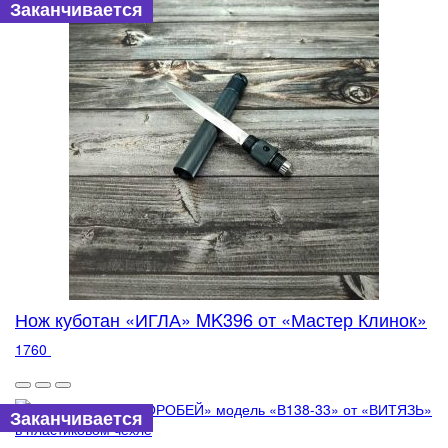
Заканчивается
Нож куботан «ИГЛА» MK396 от «Мастер Клинок»
1760
Заканчивается