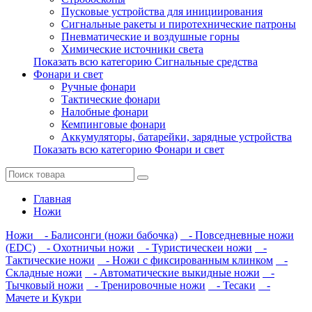
Пусковые устройства для инициирования
Сигнальные ракеты и пиротехнические патроны
Пневматические и воздушные горны
Химические источники света
Показать всю категорию Сигнальные средства
Фонари и свет
Ручные фонари
Тактические фонари
Налобные фонари
Кемпинговые фонари
Аккумуляторы, батарейки, зарядные устройства
Показать всю категорию Фонари и свет
Главная
Ножи
Ножи
- Балисонги (ножи бабочка)
- Повседневные ножи
(EDC)
- Охотничьи ножи
- Туристическеи ножи
-
Тактические ножи
- Ножи с фиксированным клинком
-
Складные ножи
- Автоматические выкидные ножи
-
Тычковый ножи
- Тренировочные ножи
- Тесаки
-
Мачете и Кукри