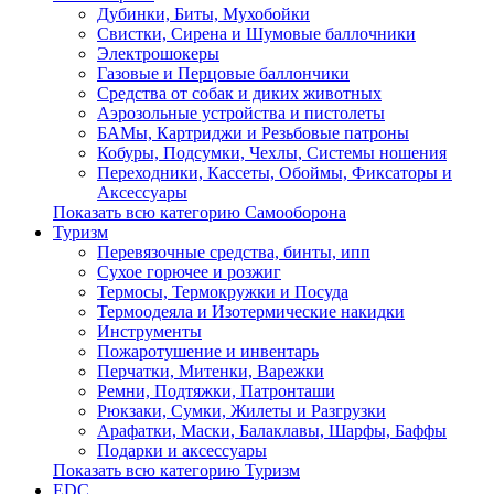
Дубинки, Биты, Мухобойки
Свистки, Сирена и Шумовые баллочники
Электрошокеры
Газовые и Перцовые баллончики
Средства от собак и диких животных
Аэрозольные устройства и пистолеты
БАМы, Картриджи и Резьбовые патроны
Кобуры, Подсумки, Чехлы, Системы ношения
Переходники, Кассеты, Обоймы, Фиксаторы и
Аксессуары
Показать всю категорию Самооборона
Туризм
Перевязочные средства, бинты, ипп
Сухое горючее и розжиг
Термосы, Термокружки и Посуда
Термоодеяла и Изотермические накидки
Инструменты
Пожаротушение и инвентарь
Перчатки, Митенки, Варежки
Ремни, Подтяжки, Патронташи
Рюкзаки, Сумки, Жилеты и Разгрузки
Арафатки, Маски, Балаклавы, Шарфы, Баффы
Подарки и аксессуары
Показать всю категорию Туризм
EDC