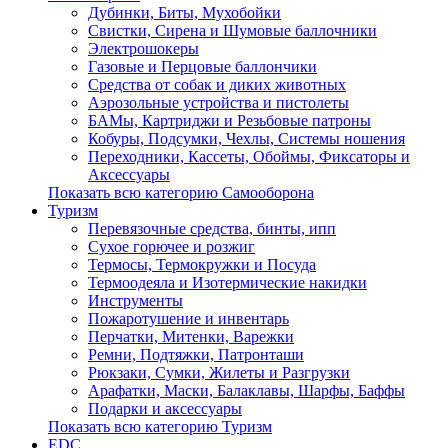
Дубинки, Биты, Мухобойки
Свистки, Сирена и Шумовые баллочники
Электрошокеры
Газовые и Перцовые баллончики
Средства от собак и диких животных
Аэрозольные устройства и пистолеты
БАМы, Картриджи и Резьбовые патроны
Кобуры, Подсумки, Чехлы, Системы ношения
Переходники, Кассеты, Обоймы, Фиксаторы и
Аксессуары
Показать всю категорию Самооборона
Туризм
Перевязочные средства, бинты, ипп
Сухое горючее и розжиг
Термосы, Термокружки и Посуда
Термоодеяла и Изотермические накидки
Инструменты
Пожаротушение и инвентарь
Перчатки, Митенки, Варежки
Ремни, Подтяжки, Патронташи
Рюкзаки, Сумки, Жилеты и Разгрузки
Арафатки, Маски, Балаклавы, Шарфы, Баффы
Подарки и аксессуары
Показать всю категорию Туризм
EDC