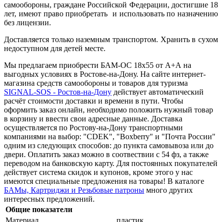
самообороны, граждане Российской Федерации, достигшие 18
лет, имеют право приобретать и использовать по назначению
без лицензии.
Доставляется только наземным транспортом. Хранить в сухом
недоступном для детей месте.
Мы предлагаем приобрести БАМ-ОС 18х55 от А+А на
выгодных условиях в Ростове-на-Дону. На сайте интернет-
магазина средств самообороны и товаров для туризма
SIGNAL-SOS - Ростов-на-Дону
действует автоматический
расчёт стоимости доставки и времени в пути. Чтобы
оформить заказ онлайн, необходимо положить нужный товар
в корзину и ввести свои адресные данные. Доставка
осуществляется по Ростову-на-Дону транспортными
компаниями на выбор: "CDEK", "Boxberry" и "Почта России"
одним из следующих способов: до пункта самовывоза или до
двери. Оплатить заказ можно в соотвествии с 54 фз, а также
переводом на банковскую карту. Для постоянных покупателей
действует система скидок и купонов, кроме этого у нас
имеются cпециальные предложения на товары! В каталоге
БАМы, Картриджи и Резьбовые патроны
много других
интересных предложений.
Общие показатели
Материал
пластик