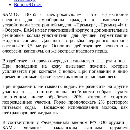
Вопрос/Ответ
БАМ-ОС 18х55 с электрокапсюлем - это эффективное
средство для самообороны граждан в комплексе с
устройствами электронной модели «Премьер», «Премьер-4» и
«Оберег». БАМ имеет пластиковый корпус и дополнительные
резиновые кольца-уплотнители для лучшей герметизации
жидкого состава. Дальность стрельбы перцового патрона
составляет 3,5 метра. Основное действующее вещество -
олеорезин капсикум, он же экстракт красного перца.
Воздействует в первую очередь на слизистую глаз, рта и носа.
При попадании на кожу вызывает жжение, которые
усиливается при контакте с водой. При попадании в лицо
временно снижает физическую активность нападающего.
При поражении: не смывать водой, не разносить на другие
участки тела, остатки перца необходимо собрать сухим
полотенцем, после обработать 20% этиловым спиртом
поврежденные участки. Горло прополоскать 2% раствором
питьевой соды. Возможно использования молока, как
нейтрализующей жидкости.
В соответствии с Федеральным законом РФ «Об оружии»,
БАМы являются гражданским газовым оружием