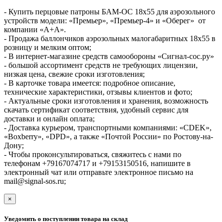
- Купить перцовые патроны БАМ-ОС 18х55 для аэрозольного
устройств модели: «Премьер», «Премьер-4» и «Оберег» от
компании «А+А».
- Продажа баллончиков аэрозольных малогабаритных 18x55 в
розницу и мелким оптом;
- В интернет-магазине средств самообороны «Сигнал-сос.ру»
- большой ассортимент средств не требующих лицензии,
низкая цена, свежие сроки изготовления;
- В карточке товара имеется: подробное описание,
технические характеристики, отзывы клиентов и фото;
- Актуальные сроки изготовления и хранения, возможность
скачать сертификат соответствия, удобный сервис для
доставки и онлайн оплата;
- Доставка курьером, транспортными компаниями: «CDEK»,
«Boxberry», «DPD», а также «Почтой России» по Ростову-на-
Дону;
- Чтобы проконсультироваться, свяжитесь с нами по
телефонам +79167074717 и +79153150516, напишите в
электронный чат или отправьте электронное письмо на
mail@signal-sos.ru;
×
Уведомить о поступлении товара на склад