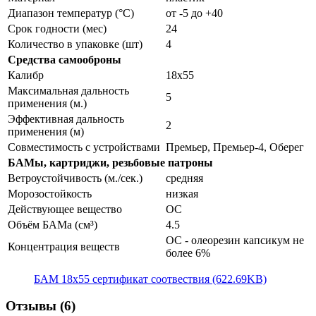
Диапазон температур (°C)
от -5 до +40
Срок годности (мес)
24
Количество в упаковке (шт)
4
Средства самооброны
Калибр
18х55
Максимальная дальность
5
применения (м.)
Эффективная дальность
2
применения (м)
Совместимость с устройствами
Премьер, Премьер-4, Оберег
БАМы, картриджи, резьбовые патроны
Ветроустойчивость (м./сек.)
средняя
Морозостойкость
низкая
Действующее вещество
OC
Объём БАМа (см³)
4.5
ОС - олеорезин капсикум не
Концентрация веществ
более 6%
БАМ 18х55 сертификат соотвествия (622.69KB)
Отзывы (6)