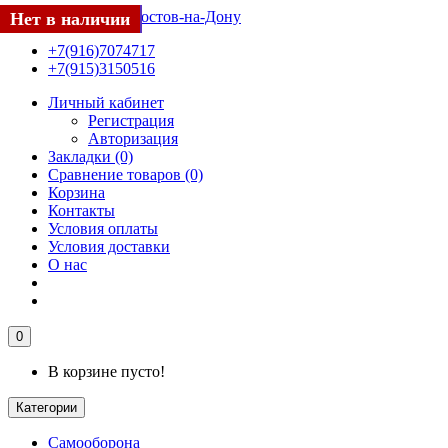
Нет в наличии
Заканчивается
Нет в наличии
Заканчивается
Хит
Нет в наличии
Заканчивается
Заканчивается
Нет в наличии
+7(916)7074717
+7(915)3150516
Личный кабинет
Регистрация
Авторизация
Закладки (0)
Сравнение товаров (0)
Корзина
Контакты
Условия оплаты
Условия доставки
О нас
0
В корзине пусто!
Категории
Самооборона